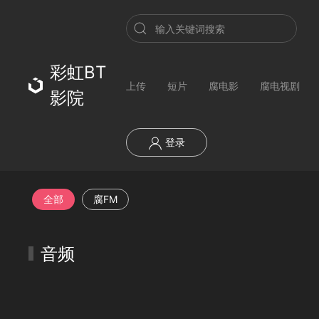
彩虹BT
上传
短片
腐电影
腐电视剧
影院
登录
全部
腐FM
音频