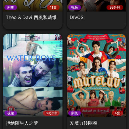
剧集
11集
视频
98分钟
Théo & Davi 西奥和戴维
DIVOS!‎
视频
69分钟
剧集
4集
拒绝陌生人之梦
爱魔力转圈圈