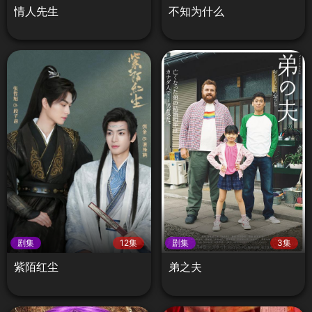
情人先生
不知为什么
剧集
12集
剧集
3集
紫陌红尘
弟之夫