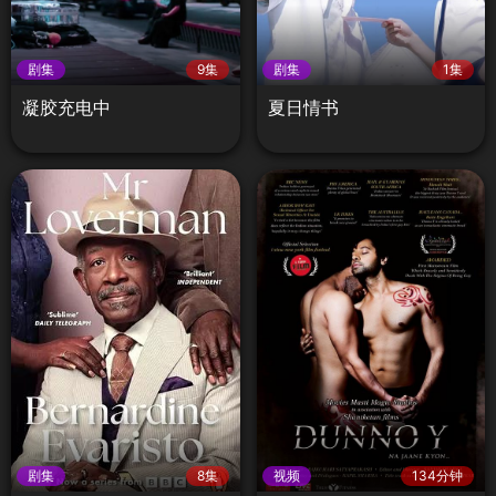
剧集
9集
剧集
1集
凝胶充电中
夏日情书
剧集
8集
视频
134分钟