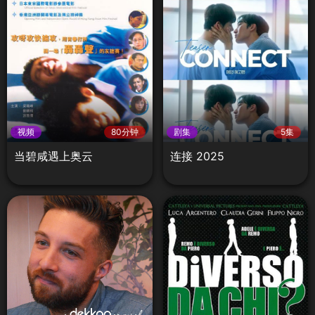
视频
80分钟
剧集
5集
当碧咸遇上奥云
连接 2025