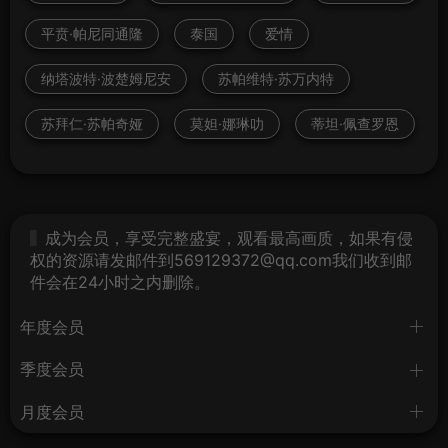
平贲·帕尼同通隆
泰国
爱情
纳塔波特·波楚姆尼安
苏帕维特·苏万内特
苏拜仁·苏帕奇娅
莫妲·娜琳叻
蒂坦·佩查罗恩
成为会员，享受完整盛宴，观看最高画质，如果有侵
权的资源请发邮件到569129372@qq.com我们收到邮
件会在24小时之内删除。
年度会员
季度会员
月度会员