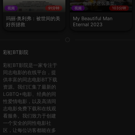
视频
91分钟
视频
103分钟
玛丽·奥利弗：被世间的美
My Beautiful Man
好所拯救
Eternal 2023
彩虹BT影院
彩虹BT影院是一家专注于
同志电影的在线平台，提
供丰富的同志电影BT下载
资源。我们汇集了最新的
LGBTQ+电影、经典的同
性爱情电影，以及高清同
志电影免费下载和在线观
看服务。我们致力于创建
一个安全的同性电影社
区，让每位访客都能在多