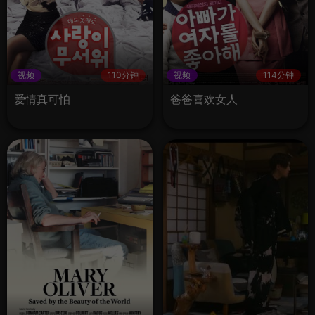
视频
110分钟
视频
114分钟
爱情真可怕
爸爸喜欢女人