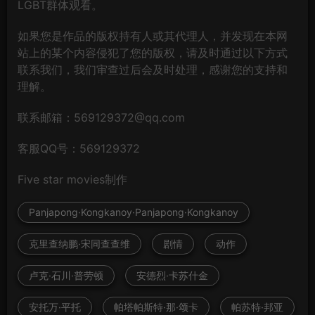
LGBT群体观看。
如果您是作品的版权持有人或其代理人，并发现在本网
站上的某个内容侵犯了您的版权，请及时通过以下方式
联系我们，我们审查过后会及时处理，感谢您的支持和
理解。
联系邮箱：569129372@qq.com
客服QQ号：569129372
Five star movies制作
Panjapong·Kongkanoy·Panjapong·Kongkanoy
克里查纳鹏·宋同查查维
剧情
动作
卢克·石川·普劳顿
安德烈·卡苏什金
安托万·平托
帕塔帕斯特·那·颂卡
帕苏特·邦亚