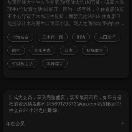
故事围绕大学生久住春彦(猪塚健太饰)和官能小说家木岛
理生(竹财辉之助饰)展开。因为一场意外，久住春彦骑车
不小心导致了木岛理生骨折，而暂无他法的久住春彦只
能提议让木岛理生口述写小说。两人之间你侬我侬的纠...
七海奈奈
三木康一郎
剧情
吉田宗洋
同性
富永勇也
日本
猪塚健太
竹财辉之助
黑崎澪音
成为会员，享受完整盛宴，观看最高画质，如果有侵
权的资源请发邮件到569129372@qq.com我们收到邮
件会在24小时之内删除。
年度会员