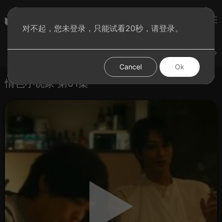
彩虹BT影院
对不起，您未登录，只能试看20秒，请登录。
登录
上传
短片
腐电影
腐电视剧
腐动漫
Cancel
Ok
情色小说家 第01集