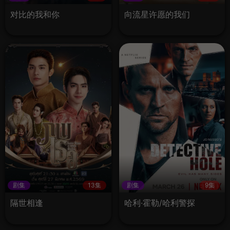
对比的我和你
向流星许愿的我们
剧集
13集
剧集
9集
隔世相逢
哈利·霍勒/哈利警探