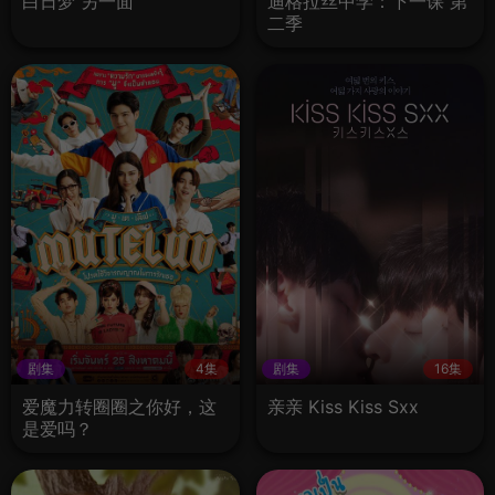
白日梦 另一面
迪格拉丝中学：下一课 第
二季
剧集
4集
剧集
16集
爱魔力转圈圈之你好，这
亲亲 Kiss Kiss Sxx
是爱吗？