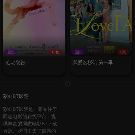
剧集
10集
剧集
8集
心动警告
我爱洛杉矶 第一季
彩虹BT影院
彩虹BT影院是一家专注于
同志电影的在线平台，提
供丰富的同志电影BT下载
资源。我们汇集了最新的