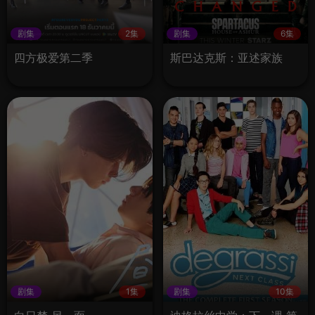
剧集
2集
剧集
6集
四方极爱第二季
斯巴达克斯：亚述家族
剧集
1集
剧集
10集