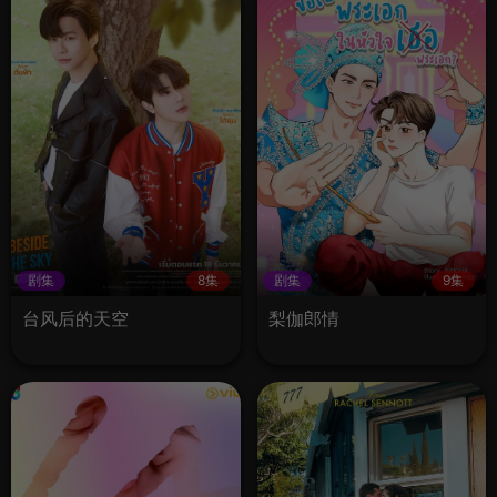
剧集
8集
剧集
9集
台风后的天空
梨伽郎情