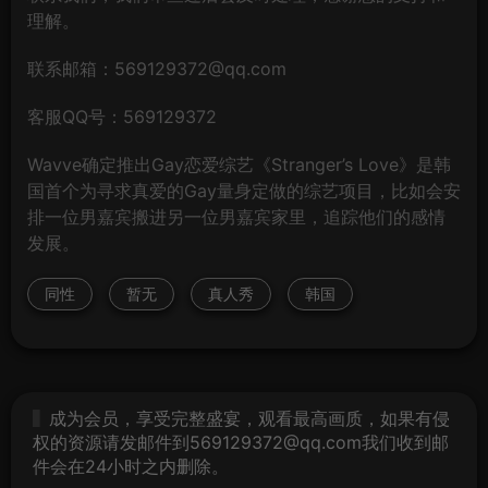
理解。
联系邮箱：569129372@qq.com
客服QQ号：569129372
Wavve确定推出Gay恋爱综艺《Stranger’s Love》是韩
国首个为寻求真爱的Gay量身定做的综艺项目，比如会安
排一位男嘉宾搬进另一位男嘉宾家里，追踪他们的感情
发展。
同性
暂无
真人秀
韩国
成为会员，享受完整盛宴，观看最高画质，如果有侵
权的资源请发邮件到569129372@qq.com我们收到邮
件会在24小时之内删除。