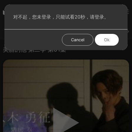
彩虹BT影院
对不起，您未登录，只能试看20秒，请登录。
登录
上传
短片
腐电影
腐电视剧
腐动漫
Cancel
Ok
美丽的他 第二季 第01集