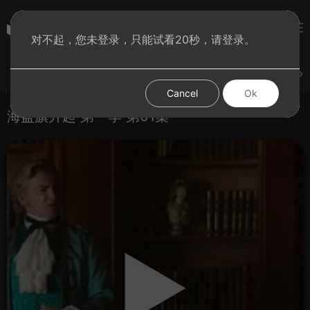
彩虹BT影院
对不起，您未登录，只能试看20秒，请登录。
登录
上传
短片
腐电影
腐电视剧
腐动漫
Cancel
Ok
海盗旗升起 第一季 第01集