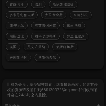
古兹·可汗
喜剧
塔伊加·维迪提
多米尼克·伯吉斯
大卫·詹金斯
奈特·法松
康·奥尼尔
弗莱德·阿米森
戴维·法恩
瑞斯·达比
维科·奥尔蒂斯
罗里·金尼尔
美国
艾文·布莱纳
莱斯莉·琼斯
萨姆森·卡约
马修·马希尔
成为会员，享受完整盛宴，观看最高画质，如果有侵
权的资源请发邮件到569129372@qq.com我们收到邮
件会在24小时之内删除。
年度会员