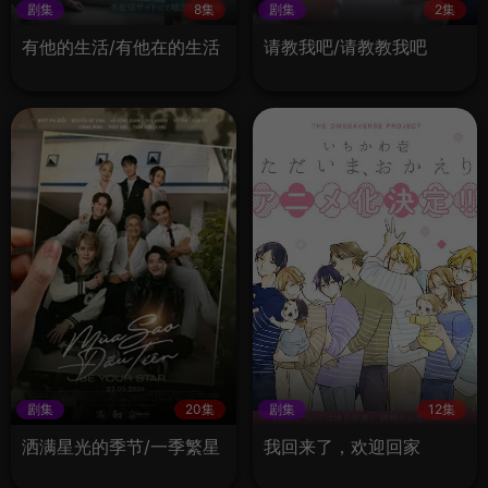
剧集
8集
剧集
2集
有他的生活/有他在的生活
请教我吧/请教教我吧
剧集
20集
剧集
12集
洒满星光的季节/一季繁星
我回来了，欢迎回家