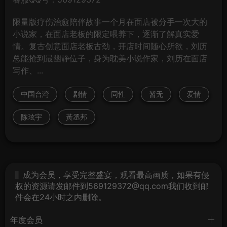
限量版疗伤治愈陪伴故事一个月在面店被分手一次大的
小说家，在面店老板的限定喂养下，逐渐了解真实爱
情。复古创意面店老板古劲，开店时间随心所欲，刘历
总能抢到最幽静位子，身为耽美小说作家，刘历在面店
写作、...
中国台湾
剧情
同性
暂无
爱情
陈玹宇
黃丞邦
成为会员，享受完整盛宴，观看最高画质，如果有侵
权的资源请发邮件到569129372@qq.com我们收到邮
件会在24小时之内删除。
年度会员