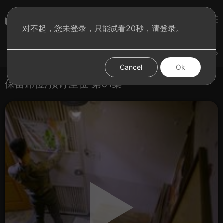
彩虹BT影院
对不起，您未登录，只能试看20秒，请登录。
登录
上传
短片
腐电影
腐电视剧
腐动漫
Cancel
Ok
保留席位/预订座位 第01集