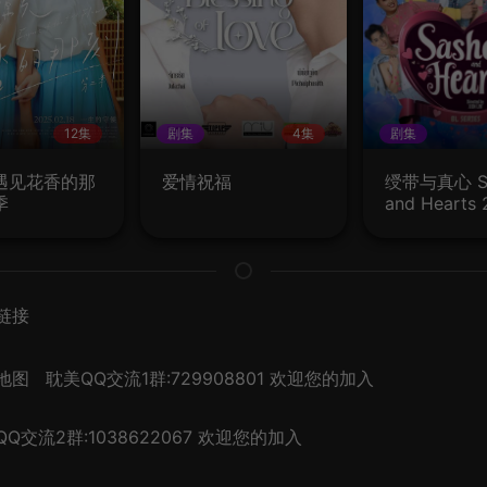
12集
剧集
4集
剧集
遇见花香的那
爱情祝福
绶带与真心 Sa
季
and Hearts
链接
地图
耽美QQ交流1群:729908801 欢迎您的加入
Q交流2群:1038622067 欢迎您的加入