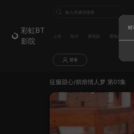
对
彩虹BT
上传
短片
腐电影
腐电视剧
影院
登录
征服甜心/烘焙情人梦 第01集