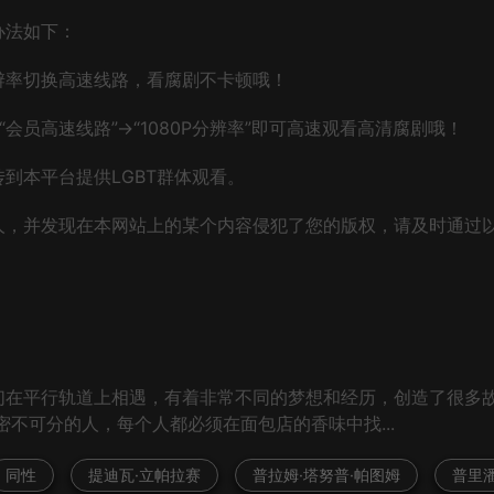
办法如下：
辨率切换高速线路，看腐剧不卡顿哦！
会员高速线路”→“1080P分辨率”即可高速观看高清腐剧哦！
到本平台提供LGBT群体观看。
人，并发现在本网站上的某个内容侵犯了您的版权，请及时通过
们在平行轨道上相遇，有着非常不同的梦想和经历，创造了很多
密不可分的人，每个人都必须在面包店的香味中找...
同性
提迪瓦·立帕拉赛
普拉姆·塔努普·帕图姆
普里