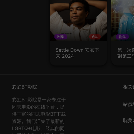
剧集
6集
剧集
Settle Down 安顿下
第一次
来 2024
刻第二
彩虹BT影院
相关
彩虹BT影院是一家专注于
站点
同志电影的在线平台，提
供丰富的同志电影BT下载
耽美Q
资源。我们汇集了最新的
LGBTQ+电影、经典的同