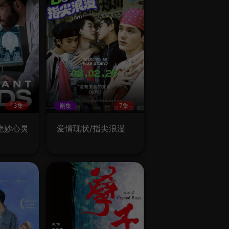
13集
剧集
7集
绝妙心灵
爱情现状/指尖浪漫