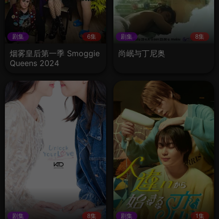
剧集
6集
剧集
8集
烟雾皇后第一季 Smoggie
尚岷与丁尼奥
Queens 2024
剧集
8集
剧集
1集