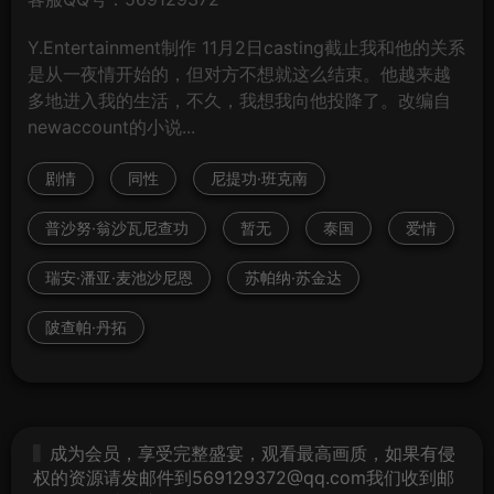
Y.Entertainment制作 11月2日casting截止我和他的关系
是从一夜情开始的，但对方不想就这么结束。他越来越
多地进入我的生活，不久，我想我向他投降了。改编自
newaccount的小说...
剧情
同性
尼提功·班克南
普沙努·翁沙瓦尼查功
暂无
泰国
爱情
瑞安·潘亚·麦池沙尼恩
苏帕纳·苏金达
陂查帕·丹拓
成为会员，享受完整盛宴，观看最高画质，如果有侵
权的资源请发邮件到569129372@qq.com我们收到邮