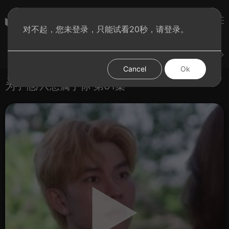
彩虹BT影院
对不起，您未登录，只能试看20秒，请登录。
登录
上传
短片
腐电影
腐电视剧
腐动漫
Cancel
Ok
为了他/只想属于你 第01集