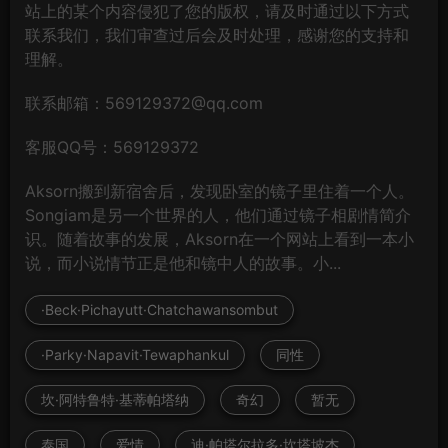
站上的某个内容侵犯了您的版权，请及时通过以下方式
联系我们，我们审查过后会及时处理，感谢您的支持和
理解。
联系邮箱：569129372@qq.com
客服QQ号：569129372
Aksorn搬到新宿舍后，发现卧室的镜子里住着一个人。
Songiam是另一个世界的人，他们通过镜子相剧情简介
识。随着故事的发展，Aksorn在一个网站上看到一本小
说，而小说情节正是他和镜中人的故事。小...
·Beck·Pichayutt·Chatchawansombut
·Parky·Napavit·Tewaphankul
同性
坎·阿特鲁特·基蒂帕塔纳
奇幻
暂无
泰国
爱情
迪·帕塔尔拉多·坎塔坡杰