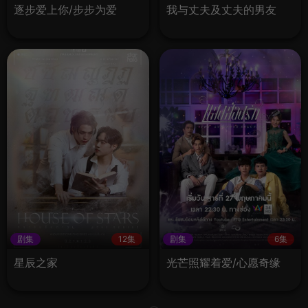
逐步爱上你/步步为爱
我与丈夫及丈夫的男友
剧集
12集
剧集
6集
星辰之家
光芒照耀着爱/心愿奇缘