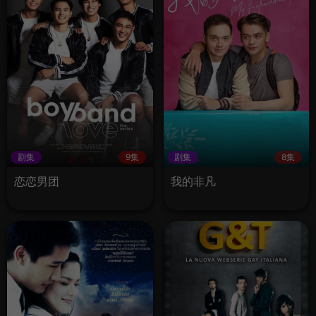
剧集
9集
剧集
8集
恋恋男团
我的非凡