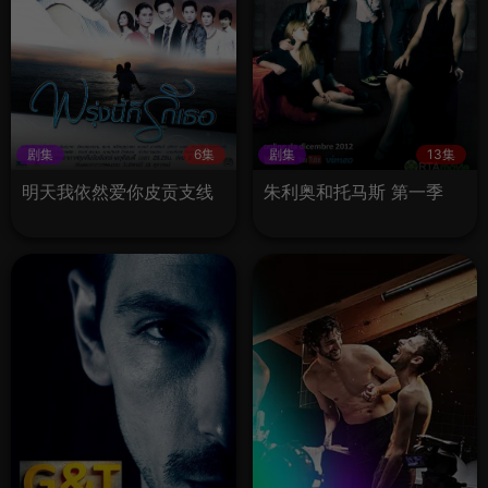
剧集
6集
剧集
13集
明天我依然爱你皮贡支线
朱利奥和托马斯 第一季