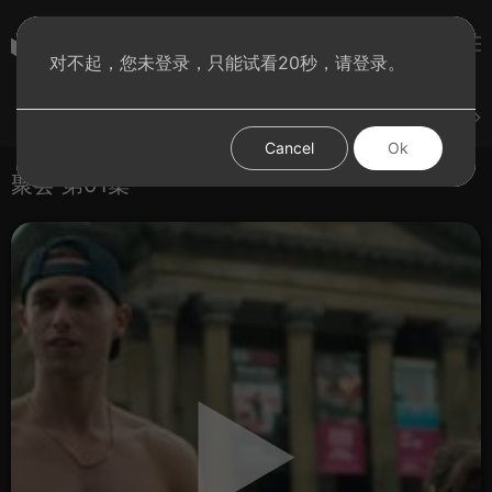
彩虹BT影院
对不起，您未登录，只能试看20秒，请登录。
登录
上传
短片
腐电影
腐电视剧
腐动漫
Cancel
Ok
聚会 第01集