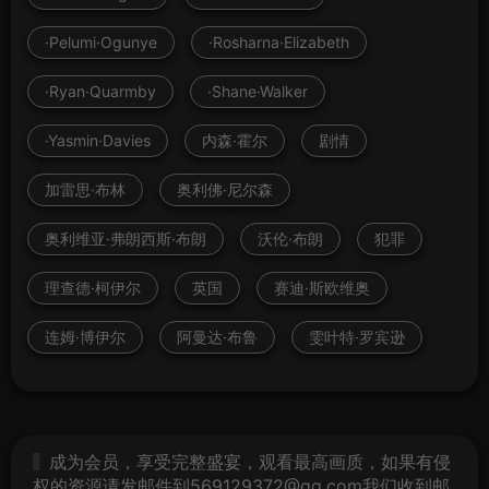
·Pelumi·Ogunye
·Rosharna·Elizabeth
·Ryan·Quarmby
·Shane·Walker
·Yasmin·Davies
内森·霍尔
剧情
加雷思·布林
奥利佛·尼尔森
奥利维亚·弗朗西斯·布朗
沃伦·布朗
犯罪
理查德·柯伊尔
英国
赛迪·斯欧维奥
连姆·博伊尔
阿曼达·布鲁
雯叶特·罗宾逊
成为会员，享受完整盛宴，观看最高画质，如果有侵
权的资源请发邮件到569129372@qq.com我们收到邮