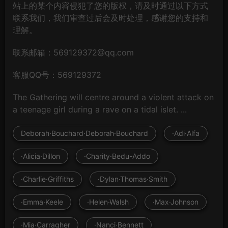
站上的某个内容侵犯了您的版权，请及时通过以下方式
联系我们，我们审查过后会及时处理，感谢您的支持和
理解。
联系邮箱：569129372@qq.com
客服QQ号：569129372
The Gathering will centre around a violent attack on
a teenage girl during a rave on a tidal islet. ...
Deborah·Bouchard·Deborah·Bouchard
·Adi·Alfa
·Alicia·Dillon
·Charity·Bedu-Addo
·Charlie·Griffiths
·Dylan·Thomas·Smith
·Emma·Keele
·Helen·Walsh
·Max·Johnson
·Mia·Carragher
·Nanci·Bennett