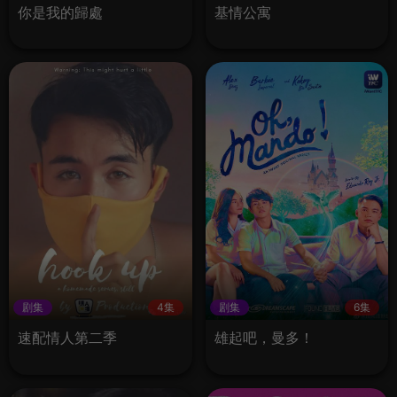
你是我的歸處
基情公寓
剧集
4集
剧集
6集
速配情人第二季
雄起吧，曼多！