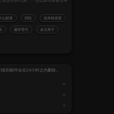
叶山郁美
同性
岩井映美里
奈
藤井雪代
金元寿子
我们收到邮件会在24小时之内删除。