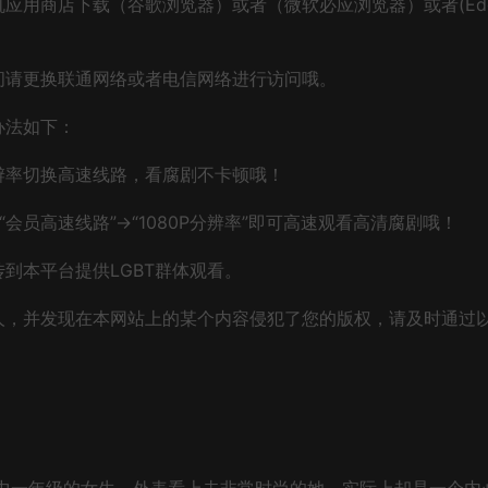
应用商店下载（谷歌浏览器）或者（微软必应浏览器）或者(Ed
问请更换联通网络或者电信网络进行访问哦。
办法如下：
辨率切换高速线路，看腐剧不卡顿哦！
会员高速线路”→“1080P分辨率”即可高速观看高清腐剧哦！
到本平台提供LGBT群体观看。
人，并发现在本网站上的某个内容侵犯了您的版权，请及时通过
高中一年级的女生，外表看上去非常时尚的她，实际上却是一个内