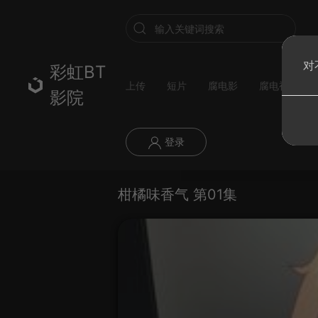
对
彩虹BT
上传
短片
腐电影
腐电视剧
影院
登录
柑橘味香气 第01集