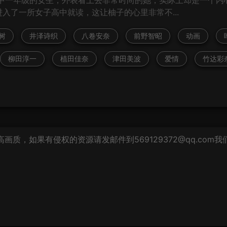
入了一所女子高中就读，这让柚子的心里非常不...
树
井泽诗织
八卷安奈
前野智昭
动画
柳田淳一
植田佳奈
津田美波
爱情
竹达彩
质，如果有侵权的资源请发邮件到569129372@qq.com