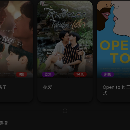
8集
剧集
14集
剧集
错了
执爱
Open to I
式
链接