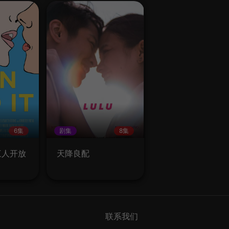
6集
剧集
8集
t 三人开放
天降良配
联系我们