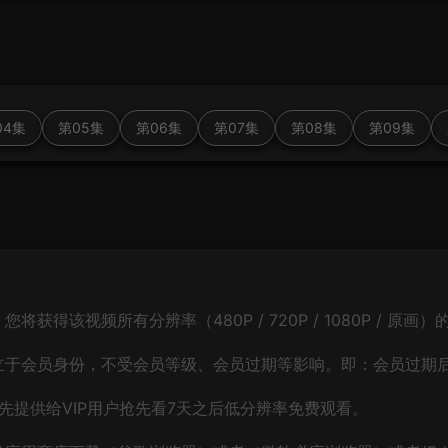
04集
第05集
第06集
第07集
第08集
第09集
得该视频所有分辨率（480P / 720P / 1080P / 原画
立于会员身份，不受会员等级、会员过期等影响。即：会员过期
先提供给VIP用户抢先看7天之后低分辨率免费观看。