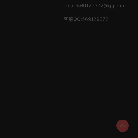
email:569129372@qq.com
客服QQ:569129372