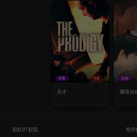
剧集
6集
剧集
天才
哪里出
彩虹BT影院
相关