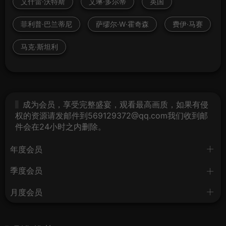
艾什雷·沃特斯
艾琳·多尔蒂
英国
菲利普·巴兰蒂尼
萨缪尔·W·霍奇森
费伊·马赛
马克·斯坦利
成为会员，享受完整盛宴，观看最高画质，如果有侵
权的资源请发邮件到569129372@qq.com我们收到邮
件会在24小时之内删除。
年度会员
季度会员
月度会员