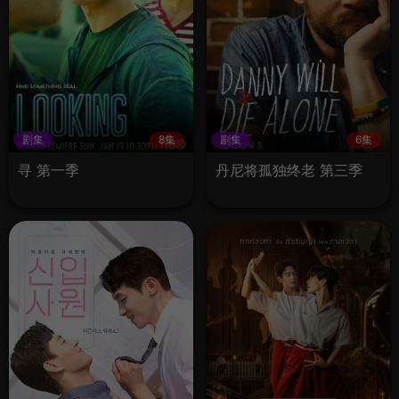
剧集
8集
剧集
6集
寻 第一季
丹尼将孤独终老 第三季