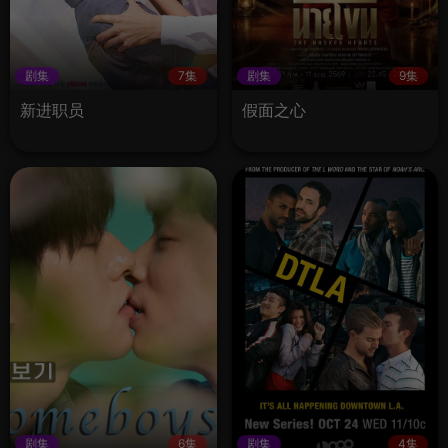
剧集
7集
剧集
9集
新进职员
假面之心
剧集
6集
剧集
4集