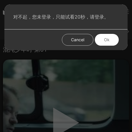
彩虹BT影院
对不起，您未登录，只能试看20秒，请登录。
登录
上传
短片
腐电影
腐电视剧
腐动漫
Cancel
Ok
混沌少年时 第01