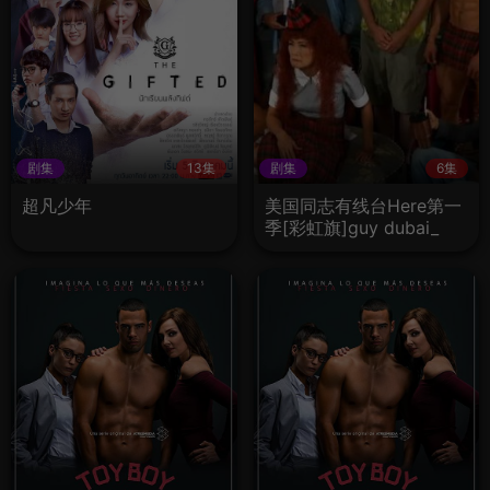
剧集
13集
剧集
6集
超凡少年
美国同志有线台Here第一
季[彩虹旗]guy dubai_