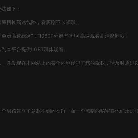
办法如下：
辨率切换高速线路，看腐剧不卡顿哦！
会员高速线路”→“1080P分辨率”即可高速观看高清腐剧哦！
到本平台提供LGBT群体观看。
人，并发现在本网站上的某个内容侵犯了您的版权，请及时通过
一个男孩建立了意想不到的友谊，而一个黑暗的秘密将他们永远