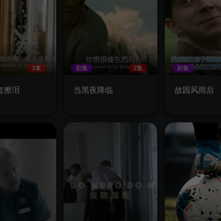
3集
剧集
2集
剧集
套擦泪
当黑夜降临
故园风雨后