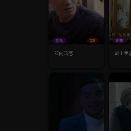
剧集
2集
剧集
双向暗恋
戴上手