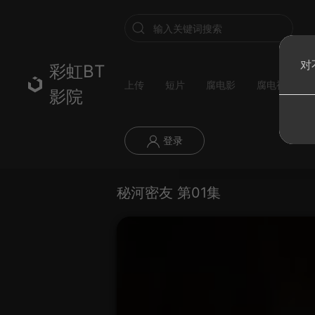
对
彩虹BT
上传
短片
腐电影
腐电视剧
影院
登录
秘河密友 第01集