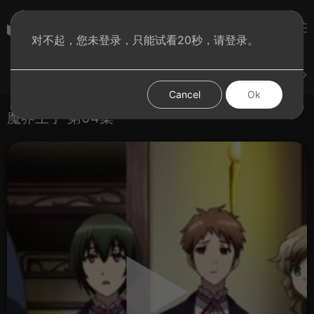
彩虹BT影院
对不起，您未登录，只能试看20秒，请登录。
登录
上传
短片
腐电影
腐电视剧
腐动漫
Cancel
Ok
魔界王子 第04集