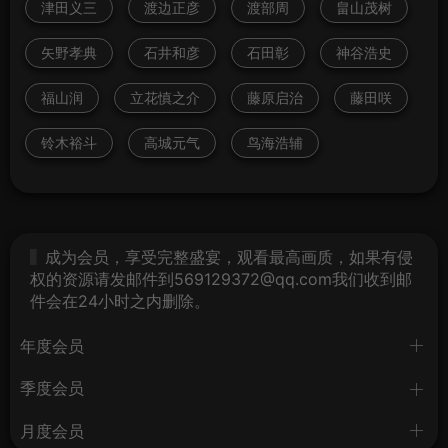
津田义三
渡边正彦
渡部周
畠山茂树
矢野孝典
石井和彦
石田彰
神谷浩史
福山润
立花慎之介
藤原启治
藤田咲
铃木裕斗
高城元气
鸟海浩辅
成为会员，享受完整盛宴，观看最高画质，如果有侵
权的资源请发邮件到569129372@qq.com我们收到邮
件会在24小时之内删除。
年度会员
季度会员
月度会员