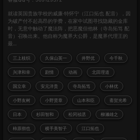
就读英国贵族学校的威廉·特怀宁（江口拓也 配音），因
为破产付不起高昂的学费，在家中试图寻找隐藏的金库
时，无意中触动了魔法阵，把恶魔但他林（寺岛拓笃 配
音）召唤出来。他自称为魔界大公爵，是魔界代理王的
最...
三上枝织
久保山英一
井野优
今千秋
兴津和幸
剧情
动画
北田理道
国立幸
安元洋贵
寺岛拓笃
小林优
小野友树
小野贤章
山本和臣
斋贺光希
日本
杉田智和
松冈祯丞
柳濑雄之
柿原彻也
横手美智子
江口拓也