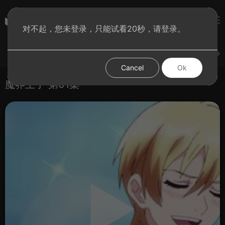
彩虹BT影院
对不起，您未登录，只能试看20秒，请登录。
登录
上传
短片
腐电影
腐电视剧
腐动漫
Cancel
Ok
魔界王子 第01集