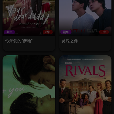
剧集
8集
剧集
8集
你亲爱的“爹地”
灵魂之伴