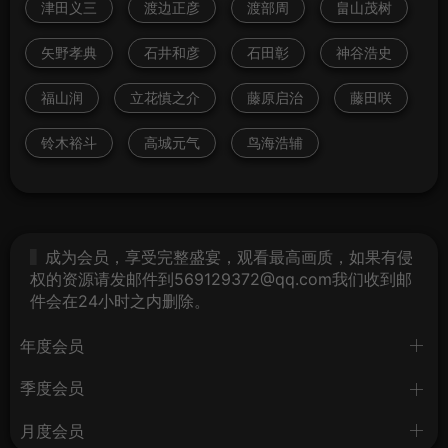
津田义三
渡边正彦
渡部周
畠山茂树
矢野孝典
石井和彦
石田彰
神谷浩史
福山润
立花慎之介
藤原启治
藤田咲
铃木裕斗
高城元气
鸟海浩辅
成为会员，享受完整盛宴，观看最高画质，如果有侵
权的资源请发邮件到569129372@qq.com我们收到邮
件会在24小时之内删除。
年度会员
季度会员
月度会员