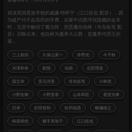
就读英国贵族学校的威廉·特怀宁（江口拓也 配音），因
为破产付不起高昂的学费，在家中试图寻找隐藏的金库
时，无意中触动了魔法阵，把恶魔但他林（寺岛拓笃 配
音）召唤出来。他自称为魔界大公爵，是魔界代理王的
最...
三上枝织
久保山英一
井野优
今千秋
兴津和幸
剧情
动画
北田理道
国立幸
安元洋贵
寺岛拓笃
小林优
小野友树
小野贤章
山本和臣
斋贺光希
日本
杉田智和
松冈祯丞
柳濑雄之
柿原彻也
横手美智子
江口拓也