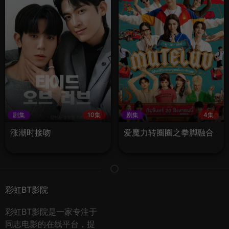
剧集
10集
剧集
4集
涨潮时接吻
爱魔力转圈圈之拳脚融合
彩虹BT影院
彩虹BT影院是一家专注于
同志电影的在线平台，提