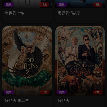
剧集
12集
剧集
8集
逐步爱上你
电影爱情故事
剧集
6集
剧集
6集
好兆头 第二季
好兆头