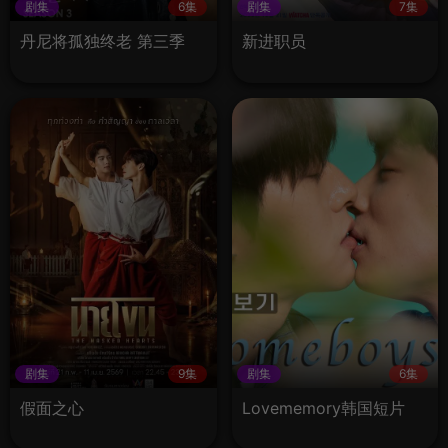
剧集
6集
剧集
7集
丹尼将孤独终老 第三季
新进职员
剧集
9集
剧集
6集
假面之心
Lovememory韩国短片