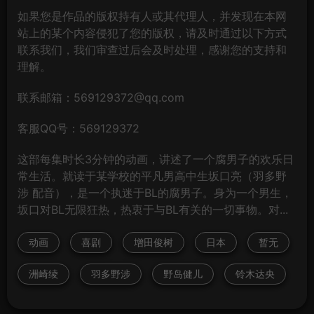
如果您是作品的版权持有人或其代理人，并发现在本网
站上的某个内容侵犯了您的版权，请及时通过以下方式
联系我们，我们审查过后会及时处理，感谢您的支持和
理解。
联系邮箱：569129372@qq.com
客服QQ号：569129372
这部每集时长3分钟的动画，讲述了一个腐男子的欢乐日
常生活。就读于某学校的平凡男高中生坂口亮（羽多野
涉 配音），是一个执迷于BL的腐男子。身为一个男生，
坂口对BL无限狂热，热衷于与BL有关的一切事物。对...
动画
喜剧
增田俊树
日本
暂无
洲崎绫
羽多野涉
野岛健儿
铃木达央