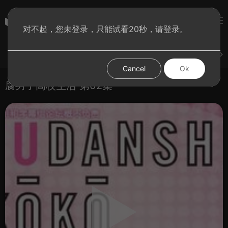
彩虹BT影院
对不起，您未登录，只能试看20秒，请登录。
登录
上传
短片
腐电影
腐电视剧
腐动漫
Cancel
Ok
腐男子高校生活 第02集