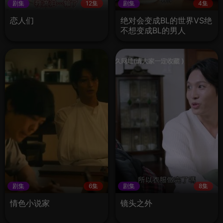
剧集
12集
剧集
4集
恋人们
绝对会变成BL的世界VS绝
不想变成BL的男人
剧集
6集
剧集
8集
情色小说家
镜头之外