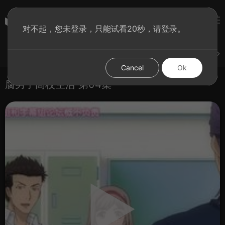
彩虹BT影院
对不起，您未登录，只能试看20秒，请登录。
登录
上传
短片
腐电影
腐电视剧
腐动漫
Cancel
Ok
腐男子高校生活 第04集