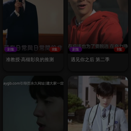
剧集
8集
剧集
8集
准教授‧高槻彰良的推测
遇见你之后 第二季