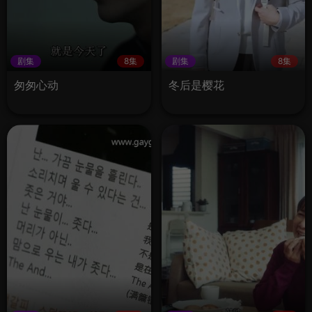
剧集
8集
剧集
8集
匆匆心动
冬后是樱花