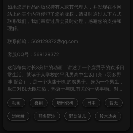
如果您是作品的版权持有人或其代理人，并发现在本网
站上的某个内容侵犯了您的版权，请及时通过以下方式
联系我们，我们审查过后会及时处理，感谢您的支持和
理解。
联系邮箱：569129372@qq.com
客服QQ号：569129372
这部每集时长3分钟的动画，讲述了一个腐男子的欢乐日
常生活。就读于某学校的平凡男高中生坂口亮（羽多野
涉 配音），是一个执迷于BL的腐男子。身为一个男生，
坂口对BL无限狂热，热衷于与BL有关的一切事物。对...
动画
喜剧
增田俊树
日本
暂无
洲崎绫
羽多野涉
野岛健儿
铃木达央