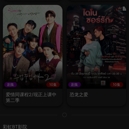
剧集
10集
剧集
10集
爱情同课程2/现正上课中
恐龙之爱
第二季
彩虹BT影院