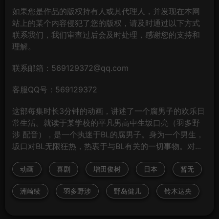
如果您是作品的版权持有人或其代理人，并发现在本网
站上的某个内容侵犯了您的版权，请及时通过以下方式
联系我们，我们审查过后会及时处理，感谢您的支持和
理解。
联系邮箱：569129372@qq.com
客服QQ号：569129372
这部每集时长3分钟的动画，讲述了一个腐男子的欢乐日
常生活。就读于某学校的平凡男高中生坂口亮（羽多野
涉 配音），是一个执迷于BL的腐男子。身为一个男生，
坂口对BL无限狂热，热衷于与BL有关的一切事物。对...
动画
喜剧
增田俊树
日本
暂无
洲崎绫
羽多野涉
野岛健儿
铃木达央