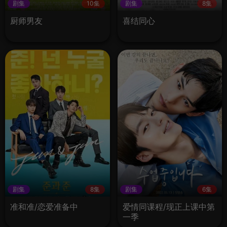
剧集
10集
剧集
8集
厨师男友
喜结同心
剧集
8集
剧集
6集
准和准/恋爱准备中
爱情同课程/现正上课中第
一季