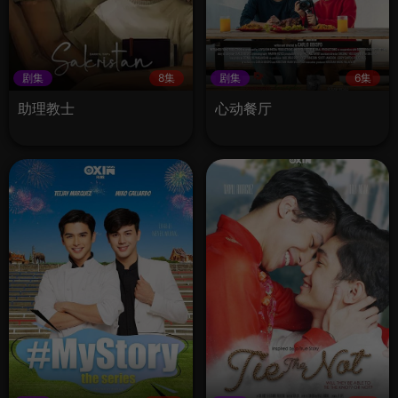
剧集
8集
剧集
6集
助理教士
心动餐厅