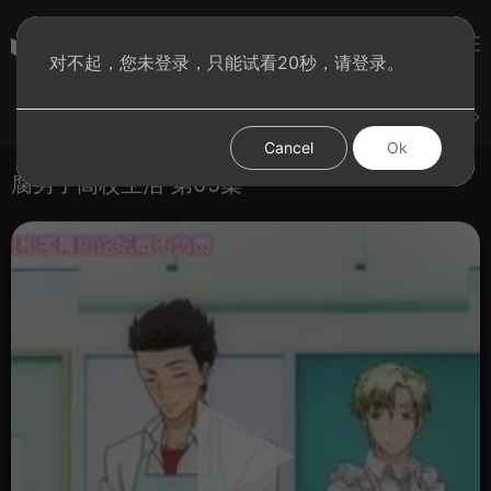
彩虹BT影院
对不起，您未登录，只能试看20秒，请登录。
登录
上传
短片
腐电影
腐电视剧
腐动漫
Cancel
Ok
腐男子高校生活 第05集