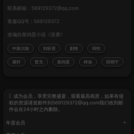
联系邮箱：569129372@qq.com
客服QQ号：569129372
改编自柴鸡蛋小说《逆袭》
中国大陆
刘轩丞
剧情
同性
展轩
暂无
柴鸡蛋
梓渝
田栩宁
成为会员，享受完整盛宴，观看最高画质，如果有侵
权的资源请发邮件到569129372@qq.com我们收到邮
件会在24小时之内删除。
年度会员