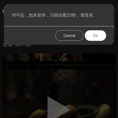
彩虹BT影院
对不起，您未登录，只能试看20秒，请登录。
登录
上传
短片
腐电影
腐电视剧
腐动漫
Cancel
Ok
逆爱 第01集