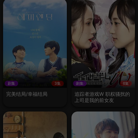
剧集
3集
剧集
8集
完美结局/幸福结局
追踪者游戏W 职权骚扰的
上司是我的前女友