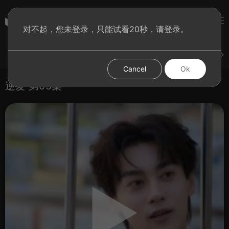
彩虹BT影院
对不起，您未登录，只能试看20秒，请登录。
登录
上传
短片
腐电影
腐电视剧
腐动漫
Cancel
Ok
逆爱 第05集