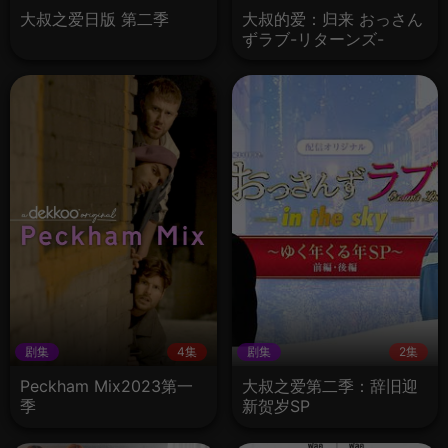
大叔之爱日版 第二季
大叔的爱：归来 おっさん
ずラブ-リターンズ-
(2024)
剧集
4集
剧集
2集
Peckham Mix2023第一
大叔之爱第二季：辞旧迎
季
新贺岁SP