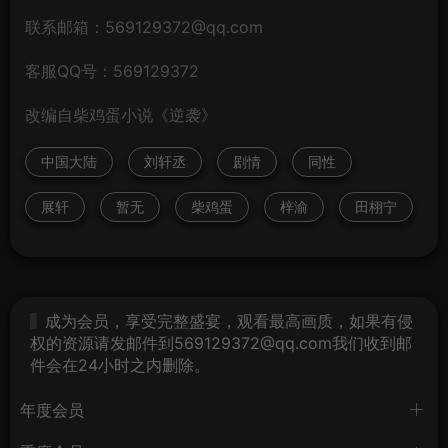
联系邮箱：569129372@qq.com
客服QQ号：569129372
改编自柴鸡蛋小说《逆袭》
中国大陆
刘轩丞
剧情
同性
展轩
暂无
柴鸡蛋
梓渝
田栩宁
成为会员，享受完整盛宴，观看最高画质，如果有侵
权的资源请发邮件到569129372@qq.com我们收到邮
件会在24小时之内删除。
年度会员