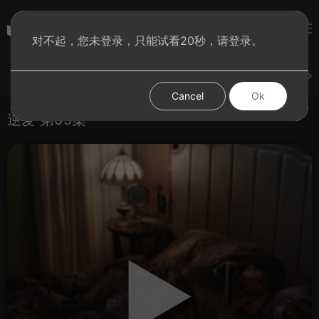
彩虹BT影院
对不起，您未登录，只能试看20秒，请登录。
登录
上传
短片
腐电影
腐电视剧
腐动漫
Cancel
Ok
逆爱 第09集