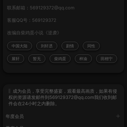
联系邮箱：569129372@qq.com
客服QQ号：569129372
改编自柴鸡蛋小说《逆袭》
中国大陆
刘轩丞
剧情
同性
展轩
暂无
柴鸡蛋
梓渝
田栩宁
成为会员，享受完整盛宴，观看最高画质，如果有侵
权的资源请发邮件到569129372@qq.com我们收到邮
件会在24小时之内删除。
年度会员