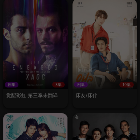
剧集
3集
剧集
10集
觉醒彩虹 第三季未翻译
床友/床伴