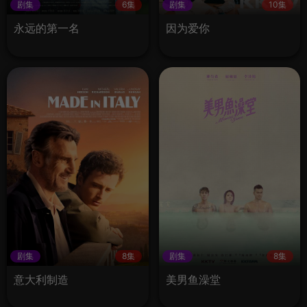
剧集
6集
剧集
10集
永远的第一名
因为爱你
剧集
8集
剧集
8集
意大利制造
美男鱼澡堂