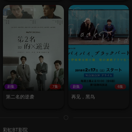
剧集
7集
剧集
6集
第二名的逆袭
再见，黑鸟
彩虹BT影院