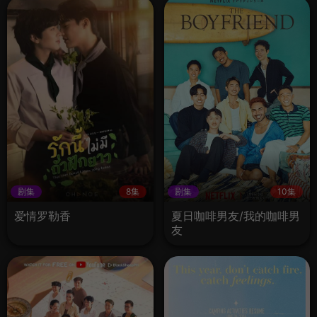
剧集
8集
剧集
10集
爱情罗勒香
夏日咖啡男友/我的咖啡男
友