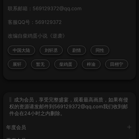
联系邮箱：569129372@qq.com
客服QQ号：569129372
改编自柴鸡蛋小说《逆袭》
中国大陆
刘轩丞
剧情
同性
展轩
暂无
柴鸡蛋
梓渝
田栩宁
成为会员，享受完整盛宴，观看最高画质，如果有侵
权的资源请发邮件到569129372@qq.com我们收到邮
件会在24小时之内删除。
年度会员