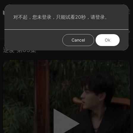
彩虹BT影院
对不起，您未登录，只能试看20秒，请登录。
登录
上传
短片
腐电影
腐电视剧
腐动漫
Cancel
Ok
逆爱 第03集