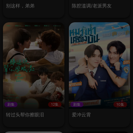
别这样，弟弟
陈腔滥调/老派男友
剧集
12集
剧集
10集
转过头帮你擦眼泪
爱冲云霄