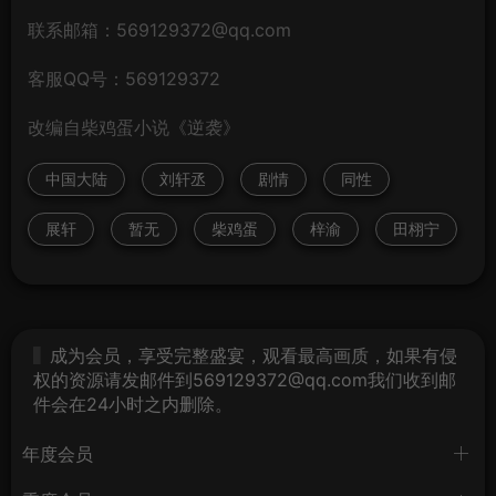
联系邮箱：569129372@qq.com
客服QQ号：569129372
改编自柴鸡蛋小说《逆袭》
中国大陆
刘轩丞
剧情
同性
展轩
暂无
柴鸡蛋
梓渝
田栩宁
成为会员，享受完整盛宴，观看最高画质，如果有侵
权的资源请发邮件到569129372@qq.com我们收到邮
件会在24小时之内删除。
年度会员